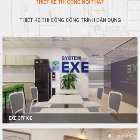
THIẾT KẾ THI CÔNG NỘI THẤT
THIẾT KẾ THI CÔNG CÔNG TRÌNH DÂN DỤNG
EXE OFFICE