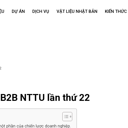
ỆU
DỰ ÁN
DỊCH VỤ
VẬT LIỆU NHẬT BẢN
KIẾN THỨC
2
 B2B NTTU lần thứ 22
một phần của chiến lược doanh nghiệp.