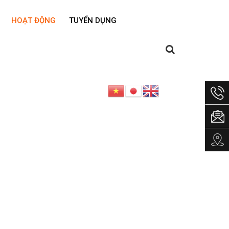
HOẠT ĐỘNG
TUYỂN DỤNG
034
loc
5FL