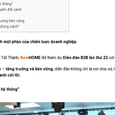
ệ thống”
uyển đổi xanh
hướng bền vững
 đúng cách”
nh một phần của chiến lược doanh nghiệp.
 Tất Thành,
Beni
HOME
đã tham dự
Diễn đàn B2B lần thứ 22
với
p –
tăng trưởng và bền vững
, diễn đàn không chỉ là nơi chia sẻ,
nh cốt lõi.
 hệ thống”