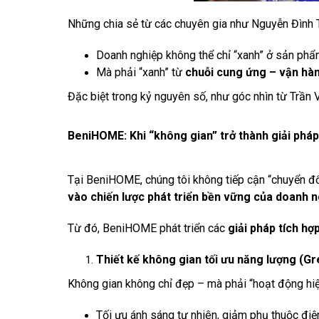
Những chia sẻ từ các chuyên gia như Nguyễn Đình 
Doanh nghiệp không thể chỉ “xanh” ở sản ph
Mà phải “xanh” từ
chuỗi cung ứng – vận hà
Đặc biệt trong kỷ nguyên số, như góc nhìn từ Trần 
BeniHOME: Khi “không gian” trở thành giải phá
Tại BeniHOME, chúng tôi không tiếp cận “chuyển đổ
vào chiến lược phát triển bền vững của doanh 
Từ đó, BeniHOME phát triển các
giải pháp tích hợ
Thiết kế không gian tối ưu năng lượng (G
Không gian không chỉ đẹp – mà phải “hoạt động hiệ
Tối ưu ánh sáng tự nhiên, giảm phụ thuộc đi