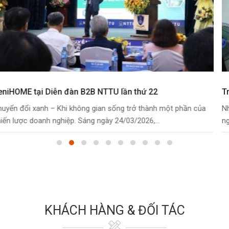
Training “Đạo đức nghề nghiệp”
Nhằm mục đích vung đắp ý thức, tư duy, tư tưởng tốt cho con
người trong công việc. Công ty...
KHÁCH HÀNG & ĐỐI TÁC