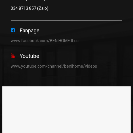
034 8713 857
(Zalo)
Fanpage
www.facebook.com/BENIHOME.lt.co
Youtube
www.youtube.com/channel/benihome/videos