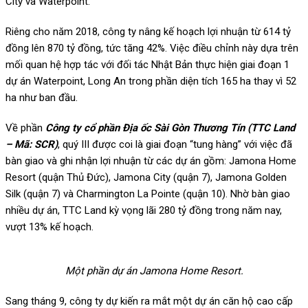
City và Waterpoint.
Riêng cho năm 2018, công ty nâng kế hoạch lợi nhuận từ 614 tỷ
đồng lên 870 tỷ đồng, tức tăng 42%. Việc điều chỉnh này dựa trên
mối quan hệ hợp tác với đối tác Nhật Bản thực hiện giai đoạn 1
dự án Waterpoint, Long An trong phần diện tích 165 ha thay vì 52
ha như ban đầu.
Về phần
Công ty cổ phần Địa ốc Sài Gòn Thương Tín (TTC Land
– Mã: SCR)
, quý III được coi là giai đoạn “tung hàng” với việc đã
bàn giao và ghi nhận lợi nhuận từ các dự án gồm: Jamona Home
Resort (quận Thủ Đức), Jamona City (quận 7), Jamona Golden
Silk (quận 7) và Charmington La Pointe (quận 10). Nhờ bàn giao
nhiều dự án, TTC Land kỳ vọng lãi 280 tỷ đồng trong năm nay,
vượt 13% kế hoạch.
Một phần dự án Jamona Home Resort.
Sang tháng 9, công ty dự kiến ra mắt một dự án căn hộ cao cấp