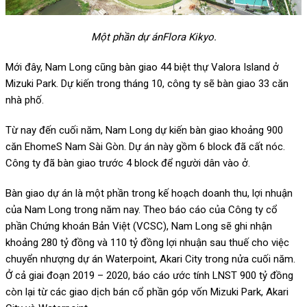
Một phần dự ánFlora Kikyo.
Mới đây, Nam Long cũng bàn giao 44 biệt thự Valora Island ở
Mizuki Park. Dự kiến trong tháng 10, công ty sẽ bàn giao 33 căn
nhà phố.
Từ nay đến cuối năm, Nam Long dự kiến bàn giao khoảng 900
căn EhomeS Nam Sài Gòn. Dự án này gồm 6 block đã cất nóc.
Công ty đã bàn giao trước 4 block để người dân vào ở.
Bàn giao dự án là một phần trong kế hoạch doanh thu, lợi nhuận
của Nam Long trong năm nay. Theo báo cáo của Công ty cổ
phần Chứng khoán Bản Việt (VCSC), Nam Long sẽ ghi nhận
khoảng 280 tỷ đồng và 110 tỷ đồng lợi nhuận sau thuế cho việc
chuyển nhượng dự án Waterpoint, Akari City trong nửa cuối năm.
Ở cả giai đoạn 2019 – 2020, báo cáo ước tính LNST 900 tỷ đồng
còn lại từ các giao dịch bán cổ phần góp vốn Mizuki Park, Akari