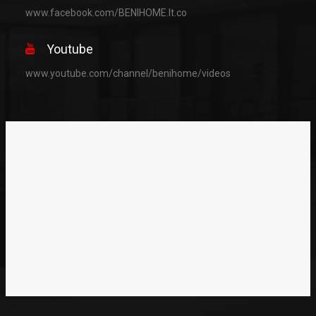
www.facebook.com/BENIHOME.lt.co
Youtube
www.youtube.com/channel/benihome/videos