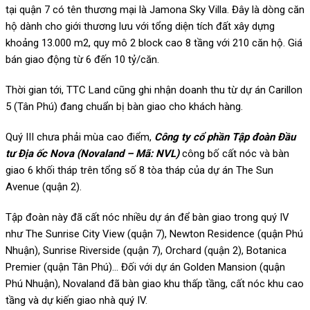
tại quận 7 có tên thương mại là Jamona Sky Villa. Đây là dòng căn
hộ dành cho giới thương lưu với tổng diện tích đất xây dựng
khoảng 13.000 m2, quy mô 2 block cao 8 tầng với 210 căn hộ. Giá
bán giao động từ 6 đến 10 tỷ/căn.
Thời gian tới, TTC Land cũng ghi nhận doanh thu từ dự án Carillon
5 (Tân Phú) đang chuẩn bị bàn giao cho khách hàng.
Quý III chưa phải mùa cao điểm,
Công ty cổ phần Tập đoàn Đầu
tư Địa ốc Nova (Novaland – Mã: NVL)
công bố cất nóc và bàn
giao 6 khối tháp trên tổng số 8 tòa tháp của dự án The Sun
Avenue (quận 2).
Tập đoàn này đã cất nóc nhiều dự án để bàn giao trong quý IV
như The Sunrise City View (quận 7), Newton Residence (quận Phú
Nhuận), Sunrise Riverside (quận 7), Orchard (quận 2), Botanica
Premier (quận Tân Phú)… Đối với dự án Golden Mansion (quận
Phú Nhuận), Novaland đã bàn giao khu thấp tầng, cất nóc khu cao
tầng và dự kiến giao nhà quý IV.