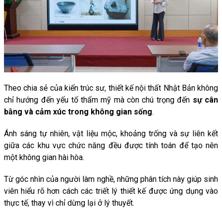
Theo chia sẻ của kiến trúc sư, thiết kế nội thất Nhật Bản không
chỉ hướng đến yếu tố thẩm mỹ mà còn chú trọng đến
sự cân
bằng và cảm xúc trong không gian sống
.
Ánh
sáng
tự
nhiên,
vật
liệu
mộc,
khoảng
trống
và
sự
liên
kết
giữa
các
khu
vực
chức
năng
đều
được
tính
toán
để
tạo
nên
một
không
gian
hài
hòa.
Từ
góc
nhìn
của
người
làm
nghề,
những
phân
tích
này
giúp
sinh
viên
hiểu
rõ
hơn
cách
các
triết
lý
thiết
kế
được
ứng
dụng
vào
thực
tế,
thay
vì
chỉ
dừng
lại
ở
lý
thuyết.