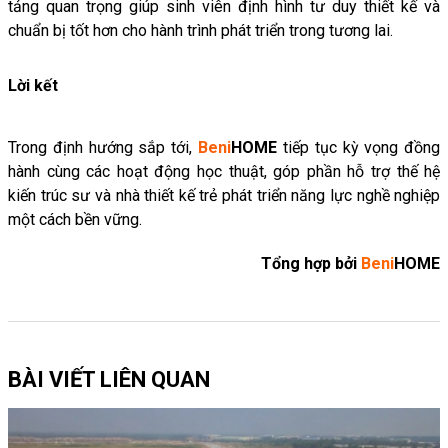
tảng
quan
trọng
giúp
sinh
viên
định
hình
tư
duy
thiết
kế
và
chuẩn
bị
tốt
hơn
cho
hành
trình
phát
triển
trong
tương
lai.
Lời kết
Trong
định
hướng
sắp
tới,
Beni
HOME
tiếp
tục
kỳ
vọng
đồng
hành
cùng
các
hoạt
động
học
thuật,
góp
phần
hỗ
trợ
thế
hệ
kiến
trúc
sư
và
nhà
thiết
kế
trẻ
phát
triển
năng
lực
nghề
nghiệp
một
cách
bền
vững.
Tổng hợp bởi
Beni
HOME
BÀI VIẾT LIÊN QUAN