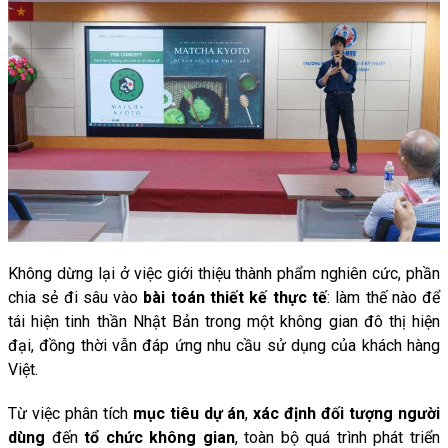
Không
dừng
lại
ở
việc
giới
thiệu
thành
phẩm nghiên cức,
phần
chia
sẻ
đi
sâu
vào
bài
toán
thiết
kế
thực
tế
:
làm
thế
nào
để
tái
hiện
tinh
thần
Nhật
Bản
trong
một
không
gian
đô
thị
hiện
đại,
đồng
thời
vẫn
đáp
ứng
nhu
cầu
sử
dụng
của
khách
hàng
Việt.
Từ
việc
phân
tích
mục
tiêu
dự
án
,
xác
định
đối
tượng
người
dùng
đến
tổ
chức
không
gian
,
toàn
bộ
quá
trình
phát
triển