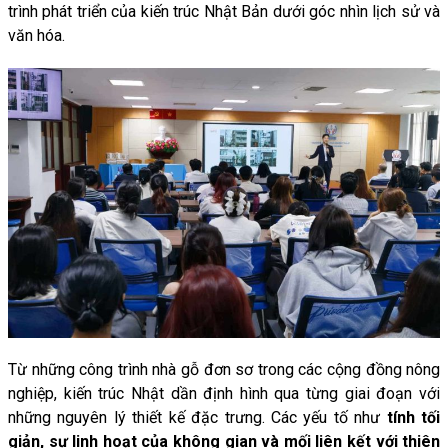
trình
phát
triển
của
kiến
trúc
Nhật
Bản
dưới
góc
nhìn
lịch
sử
và
văn
hóa.
Từ
những
công
trình
nhà
gỗ
đơn
sơ
trong
các
cộng
đồng
nông
nghiệp,
kiến
trúc
Nhật
dần
định
hình
qua
từng
giai
đoạn
với
những
nguyên
lý
thiết
kế
đặc
trưng.
Các
yếu
tố
như
tính
tối
giản,
sự
linh
hoạt
của
không
gian
và
mối
liên
kết
với
thiên