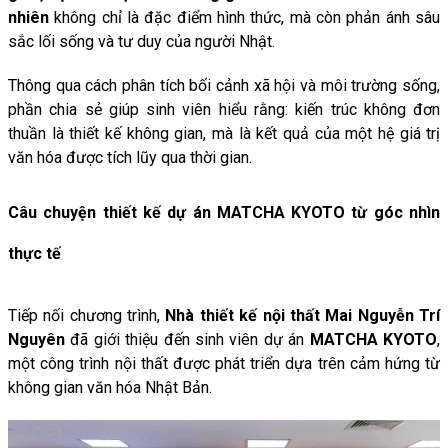
nhiên
không
chỉ
là
đặc
điểm
hình
thức,
mà
còn
phản
ánh
sâu
sắc
lối
sống
và
tư
duy
của
người
Nhật.
Thông
qua
cách
phân
tích
bối
cảnh
xã
hội
và
môi
trường
sống,
phần
chia
sẻ
giúp
sinh
viên
hiểu
rằng:
kiến
trúc
không
đơn
thuần
là
thiết
kế
không
gian,
mà
là
kết
quả
của
một
hệ
giá
trị
văn
hóa
được
tích
lũy
qua
thời
gian.
Câu chuyện thiết kế dự án MATCHA KYOTO từ góc nhìn
thực tế
Tiếp nối chương trình,
Nhà thiết kế nội thất Mai Nguyễn Trí
Nguyên
đã giới thiệu đến sinh viên dự án
MATCHA KYOTO
,
một công trình nội thất được phát triển dựa trên cảm hứng từ
không gian văn hóa Nhật Bản.