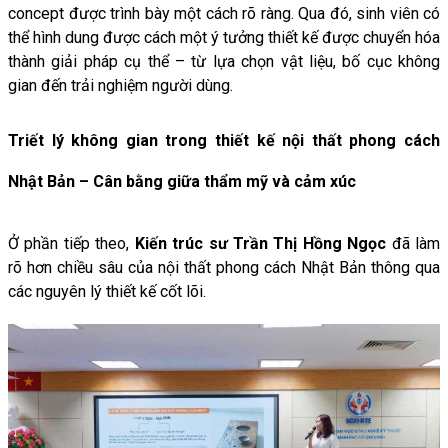
concept
được
trình
bày
một
cách
rõ
ràng.
Qua
đó,
sinh
viên
có
thể
hình
dung
được
cách
một
ý
tưởng
thiết
kế
được
chuyển
hóa
thành
giải
pháp
cụ
thể –
từ
lựa
chọn
vật
liệu,
bố
cục
không
gian
đến
trải
nghiệm
người
dùng.
Triết lý không gian trong thiết kế nội thất phong cách
Nhật Bản –
Cân
bằng
giữa
thẩm
mỹ
và
cảm
xúc
Ở
phần
tiếp theo,
Kiến trúc sư Trần Thị Hồng Ngọc
đã
làm
rõ
hơn
chiều
sâu
của
nội
thất
phong
cách
Nhật
Bản
thông
qua
các
nguyên
lý
thiết
kế
cốt
lõi.